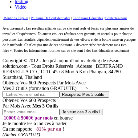
trading
Vidéo
Mentions Légales
|
Politique De Confidentialité
|
Conditions Générales
|
Contactez-nous
Avertissement : Les résultats affichés sur ce site sont réels et basés sur plusieurs années de
travail et d’expériences. En aucun cas, ces résultats sont garantis, ni attendus pour chaque
personne. Les résultats dépendent entièrement de vos efforts et de la bonne mise en pratique
de la méthode. Ce n’est pas une de ces solutions « devenez riche rapidement sans rien
faire ». Toutes les informations fournies sur ce site sont à des fins éducatives seulement
Copyright © 2012 - Jusqu'à aujourd'hui marketing de réseau
solution.com - Tous Droits Réservés Adresse : BERTRAND
KERVELLA CO., LTD. 45 / 8 Moo 5 Koh Phangan, 84280
Suratthani, Thailand
Obtenez Vos 600 Prospects Par Mois Avec
Mes 3 Outils (formation GRATUITE) ----->
Obtenez Vos 600 Prospects
Par Mois Avec
Mes 3 Outils
1000€ à 5000€ par mois
en bourse
Je te montre les 6 indices à trader
Ca me rapporte
+81% par an
!
(Atelier GRATUIT)