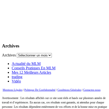
Archives
Archives
Actualité du MLM
Conseils Pratiques En MLM
Mes 12 Meilleurs Articles
trading
Vidéo
Mentions Légales
|
Politique De Confidentialité
|
Conditions Générales
|
Contactez-nous
Avertissement : Les résultats affichés sur ce site sont réels et basés sur plusieurs années de
travail et d’expériences. En aucun cas, ces résultats sont garantis, ni attendus pour chaque
personne. Les résultats dépendent entièrement de vos efforts et de la bonne mise en pratique