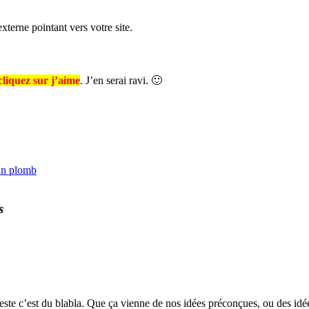
terne pointant vers votre site.
cliquez sur j’aime
. J’en serai ravi. 🙂
 un plomb
s
le reste c’est du blabla. Que ça vienne de nos idées préconçues, ou des i