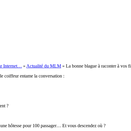
ur Internet…
»
Actualité du MLM
»
La bonne blague à raconter à vos fi
le coiffeur entame la conversation :
ent ?
l y a une hôtesse pour 100 passager… Et vous descendez où ?