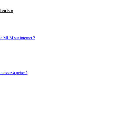
leuls »
 le MLM sur internet ?
aissez à peine ?