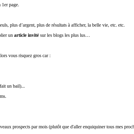
a 1er page.
ls, plus d’argent, plus de résultats à afficher, la belle vie, etc. etc.
lier un
article invité
sur les blogs les plus lus…
lors vous risquez gros car :
t un bail)...
oms.
veaux prospects par mois (plutôt que d'aller enquiquiner tous mes proch