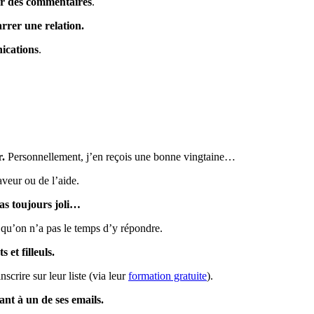
er des commentaires
.
rer une relation.
nications
.
r.
Personnellement, j’en reçois une bonne vingtaine…
veur ou de l’aide.
 pas toujours joli…
 qu’on n’a pas le temps d’y répondre.
s et filleuls.
crire sur leur liste (via leur
formation gratuite
).
nt à un de ses emails.