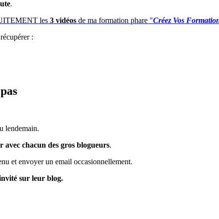
ute
.
RATUITEMENT les
3 vidéos
de ma formation phare
"
Créez Vos
Formation
 récupérer :
 pas
au lendemain.
ir avec chacun des gros blogueurs
.
tenu et envoyer un email occasionnellement.
invité sur leur blog.