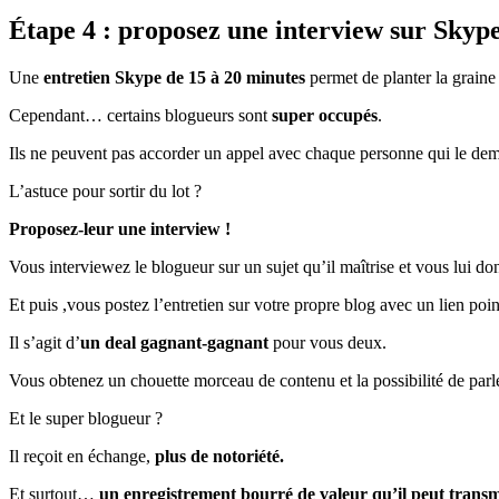
Étape 4 : proposez une interview sur Skyp
Une
entretien Skype de 15 à 20 minutes
permet de planter la graine
Cependant… certains blogueurs sont
super occupés
.
Ils ne peuvent pas accorder un appel avec chaque personne qui le de
L’astuce pour sortir du lot ?
Proposez-leur une interview !
Vous interviewez le blogueur sur un sujet qu’il maîtrise et vous lui don
Et puis ,vous postez l’entretien sur votre propre blog avec un lien poin
Il s’agit d’
un deal gagnant-gagnant
pour vous deux.
Vous obtenez un chouette morceau de contenu et la possibilité de parl
Et le super blogueur ?
Il reçoit en échange,
plus de notoriété.
Et surtout…
un enregistrement bourré de valeur qu’il peut transmet