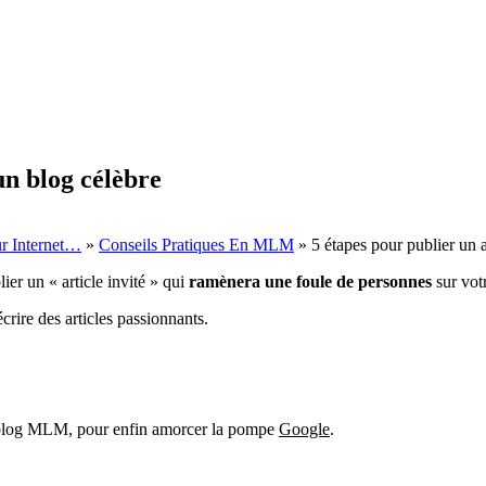
un blog célèbre
ur Internet…
»
Conseils Pratiques En MLM
»
5 étapes pour publier un a
ier un « article invité » qui
ramènera une foule de personnes
sur vo
rire des articles passionnants.
blog MLM, pour enfin amorcer la pompe
Google
.