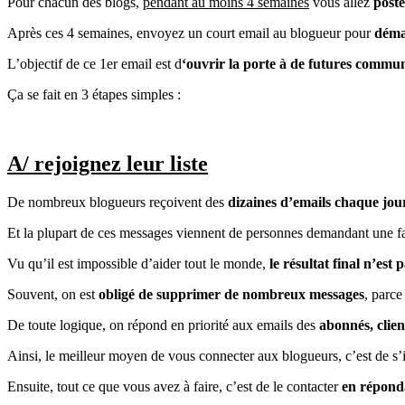
Pour chacun des blogs,
pendant au moins 4 semaines
vous allez
post
Après ces 4 semaines, envoyez un court email au blogueur pour
démar
L’objectif de ce 1er email est d
‘ouvrir la porte à de futures commu
Ça se fait en 3 étapes simples :
A/ rejoignez leur liste
De nombreux blogueurs reçoivent des
dizaines d’emails chaque jou
Et la plupart de ces messages viennent de personnes demandant une fa
Vu qu’il est impossible d’aider tout le monde,
le résultat final n’est
Souvent, on est
obligé de supprimer de nombreux messages
, parce
De toute logique, on répond en priorité aux emails des
abonnés, client
Ainsi, le meilleur moyen de vous connecter aux blogueurs, c’est de s’ins
Ensuite, tout ce que vous avez à faire, c’est de le contacter
en réponda